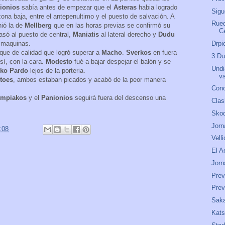
ionios
sabía antes de empezar que el
Asteras
habia logrado
Sigu
ona baja, entre el antepenultimo y el puesto de salvación. A
Rued
nió la de
Mellberg
que en las horas previas se confirmó su
C
pasó al puesto de central,
Maniatis
al lateral derecho y
Dudu
e maquinas.
Drpi
oque de calidad que logró superar a
Macho
.
Sverkos
en fuera
3 Du
sí, con la cara.
Modesto
fué a bajar despejar el balón y se
Undi
rko Pardo
lejos de la porteria.
v
toes
, ambos estaban picados y acabó de la peor manera
Cono
ympiakos
y el
Panionios
seguirá fuera del descenso una
Clas
Skod
Jorn
:08
Velli
El A
Jorn
Prev
Prev
Saka
Kats