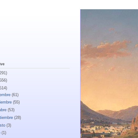
ive
291)
556)
514)
iembre
(61)
iembre
(55)
ubre
(53)
tiembre
(28)
sto
(3)
o
(1)