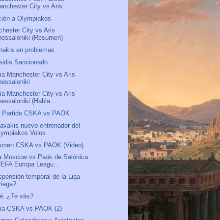
anchester City vs Aris...
ión a Olympiakos
hester City vs Aris
hessaloniki (Resumen)
nakis en problemas
sidis Sancionado
ia Manchester City vs Aris
hessaloniki
ia Manchester City vs Aris
essaloniki (Habla...
t Partido CSKA vs PAOK
avakis nuevo entrenador del
lympiakos Volos
umen CSKA vs PAOK (Video)
a Moscow vs Paok de Salónica
UEFA Europa Leagu...
pensión temporal de la Liga
riega?
é, ¿Te vás?
via CSKA vs PAOK (2)