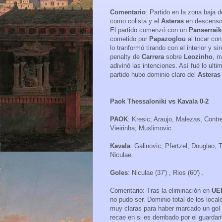
Comentario
: Partido en la zona baja 
como colista y el
Asteras
en descenso 
El partido comenzó con un
Panserrai
cometido por
Papazoglou
al tocar co
lo tranformó tirando con el interior y s
penalty de
Carrera
sobre
Leozinho
, m
adivinó las intenciones. Así fué lo ulti
partido hubo dominio claro del
Asteras 
Paok Thessaloniki vs Kavala 0-2
PAOK
: Kresic; Araujo, Malezas, Contre
Vieirinha; Muslimovic.
Kavala
: Galinovic; Pfertzel, Douglao,
Niculae.
Goles
: Niculae (37') , Rios (60') .
Comentario: Tras la eliminación en
UE
no pudo ser. Dominio total de los loca
muy claras para haber marcado un go
recae en si es derribado por el guarda