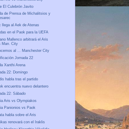
e El Culebrón Javito
a de Prensa de Michalitsios y
esarec
c llega al Aek de Atenas
das en el Paok para la UEFA
ano Mallenco arbitrará el Aris
s Man. City
cemos al ... Manchester City
ificación Jornada 22
a Xanthi Arena
ada 22: Domingo
dis habla tras el partido
ek encuentra nuevo delantero
ada 22: Sábado
ia Aris vs Olympiakos
ia Panionios vs Paok
ta habla sobre el Aris
ikas renovará con el Iraklis