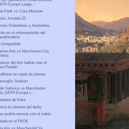
UEFA Europa Leagu...
via Paok vs Cska Moscow
ios Jornada 22
mos Goleadores y Asistentes
ión en el entrenamiento del
anathinaikos
 Arrepentido
men Aris vs Manchester City
Video)
dores del Aris hablan tras el
ost Partido
alitsios en rueda de prensa
anzoglio Stadium
 de Salónica vs Manchester
ity (UEFA Europa L...
ataleta de Koke
eza la semana del derby
ani podría renovar con el Iraklis
 duda en el PAOK
ia Aris vs ManchesterCity