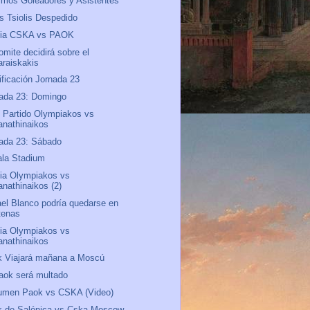
mos Goleadores y Asistentes
s Tsiolis Despedido
via CSKA vs PAOK
omite decidirá sobre el
araiskakis
ificación Jornada 23
ada 23: Domingo
 Partido Olympiakos vs
anathinaikos
ada 23: Sábado
la Stadium
ia Olympiakos vs
anathinaikos (2)
el Blanco podría quedarse en
tenas
ia Olympiakos vs
anathinaikos
 Viajará mañana a Moscú
aok será multado
umen Paok vs CSKA (Video)
k de Salónica vs Cska Moscow