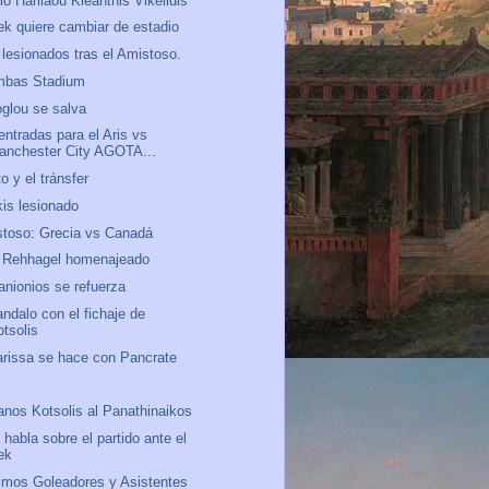
io Harilaou Kleanthis Vikelidis
ek quiere cambiar de estadio
lesionados tras el Amistoso.
mbas Stadium
oglou se salva
entradas para el Aris vs
anchester City AGOTA...
to y el tránsfer
kis lesionado
toso: Grecia vs Canadá
 Rehhagel homenajeado
anionios se refuerza
ndalo con el fichaje de
otsolis
arissa se hace con Pancrate
o
anos Kotsolis al Panathinaikos
 habla sobre el partido ante el
ek
mos Goleadores y Asistentes