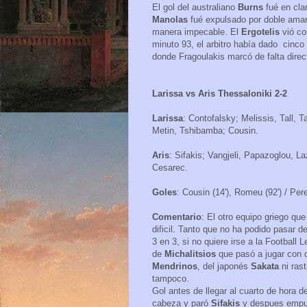
El gol del australiano
Burns
fué en cla
Manolas
fué expulsado por doble amar
manera impecable. El
Ergotelis
vió co
minuto 93, el arbitro había dado cinco 
donde Fragoulakis marcó de falta direct
Larissa vs Aris Thessaloniki 2-2
Larissa
: Contofalsky; Melissis, Tall, 
Metin, Tshibamba; Cousin.
Aris
: Sifakis; Vangjeli, Papazoglou, La
Cesarec.
Goles
: Cousin (14'), Romeu (92') / Perei
Comentario
: El otro equipo griego qu
dificil. Tanto que no ha podido pasar 
3 en 3, si no quiere irse a la Football
de
Michalitsios
que pasó a jugar con
Mendrinos
, del japonés
Sakata
ni ras
tampoco.
Gol antes de llegar al cuarto de hora 
cabeza y paró
Sifakis
y despues empujó