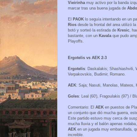
Vieirinha
muy activo por la banda izqu
marcar tras una buena jugada de
Abd
El
PAOK
lo seguía intentando en un pa
Rios
desde la frontal del area utilizó l
botó y sorteó la estirada de
Kresic
, ha
bastante, con un
Kavala
que pudo ampl
Playoffs.
Ergotelis vs AEK 2-3
Ergotelis
: Daskalakis; Shashiashvili, 
Verpakovskis, Budimir, Romano.
AEK
: Saja; Nasuti, Manolas, Mateos, 
Goles
: Leal (60'), Fragoulakis (97') / B
Comentario: El
AEK
en puestos de Pla
un conjunto que dió mucha guerra, este
Este partido estuvo muy cerca de suspe
mucha lluvia y el balón apenas rodaba
AEK
en un jugada muy embarullada, q
increible.