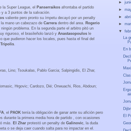
►
jun
de la Super League, el
Panserraikos
afrontaba el partido
►
ma
y a 3 puntos de la salvación.
►
abri
kos
valiente pero pronto su ímpetu decayó por un penalty
n la mano un cabezazo de
Carrera
dentro del area.
Rogerio
►
ma
in ningún problema. En la segunda parte el arbitro pitó un
▼
feb
uy riguroso, el brasileñolo lanzó y
Anastasopoulos
le
La g
mo que pudieron hacer los locales, pues hasta el final del
P
Tripolis
.
En b
Decl
Pe
Maxi
ras, Lino; Tsoukalas, Pablo Garcia; Salpingidis, El Zhar,
Clas
Jorn
 Tomasic, Hrgovic; Cardozo, Dié; Onwuachi, Rios, Abdoun;
Ergo
ai
Jorn
Dijb
FA
, el
PAOK
tenía la obligación de ganar ante su afición pero
El P
les durante la primera media hora de partido , con ocasiones
l ó más.
El Zhar
protestó un penalty de
Galinovic
, la duda
Geor
meta o se deja caer cuando salta para no impactar en el.
Decl