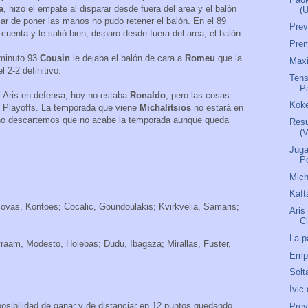
a
, hizo el empate al disparar desde fuera del area y el balón
(
sar de poner las manos no pudo retener el balón. En el 89
Pre
 cuenta y le salió bien, disparó desde fuera del area, el balón
Prem
 minuto 93
Cousin
le dejaba el balón de cara a
Romeu
que la
Maxi
l 2-2 definitivo.
Tens
P
el Aris en defensa, hoy no estaba
Ronaldo
, pero las cosas
Koke
os Playoffs. La temporada que viene
Michalitsios
no estará en
no descartemos que no acabe la temporada aunque queda
Resu
(
Juga
P
Mich
Kaft
ovas, Kontoes; Cocalic, Goundoulakis; Kvirkvelia, Samaris;
Aris
C
La p
vraam, Modesto, Holebas; Dudu, Ibagaza; Mirallas, Fuster,
Empi
Solt
Ivic
 posibilidad de ganar y de distanciar en 12 puntos quedando
Prev