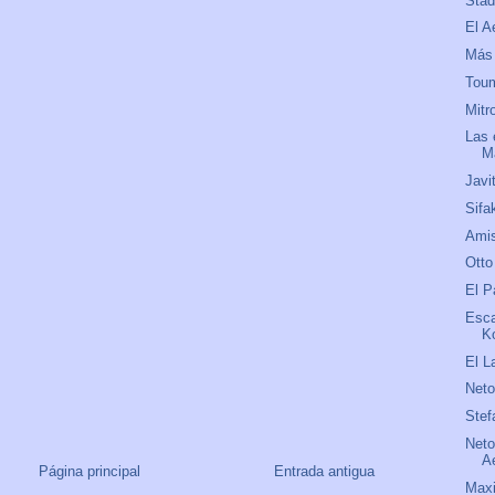
Stad
El A
Más 
Tou
Mitr
Las 
M
Javi
Sifa
Amis
Otto
El P
Esca
K
El L
Net
Stef
Neto
A
Página principal
Entrada antigua
Maxi