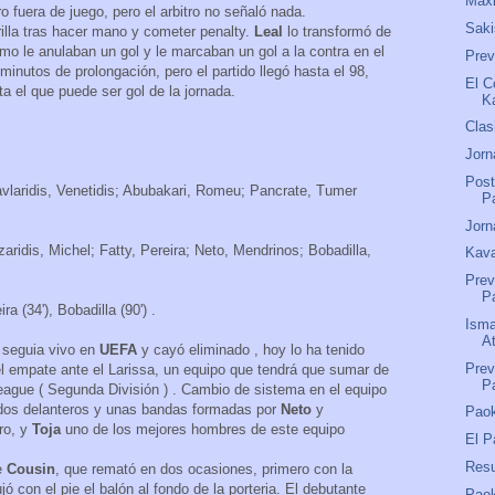
Maxi
ro fuera de juego, pero el arbitro no señaló nada.
Saki
illa tras hacer mano y cometer penalty.
Leal
lo transformó de
mo le anulaban un gol y le marcaban un gol a la contra en el
Pre
minutos de prolongación, pero el partido llegó hasta el 98,
El C
a el que puede ser gol de la jornada.
K
Clas
Jorn
Post
Tavlaridis, Venetidis; Abubakari, Romeu; Pancrate, Tumer
P
Jorn
zaridis, Michel; Fatty, Pereira; Neto, Mendrinos; Bobadilla,
Kava
Prev
P
ra (34'), Bobadilla (90') .
Isma
A
e seguia vivo en
UEFA
y cayó eliminado , hoy lo ha tenido
Prev
del empate ante el Larissa, un equipo que tendrá que sumar de
P
 League ( Segunda División ) . Cambio de sistema en el equipo
 dos delanteros y unas bandas formadas por
Neto
y
Paok
tro, y
Toja
uno de los mejores hombres de este equipo
El P
Res
de
Cousin
, que remató en dos ocasiones, primero con la
 con el pie el balón al fondo de la porteria. El debutante
Pao