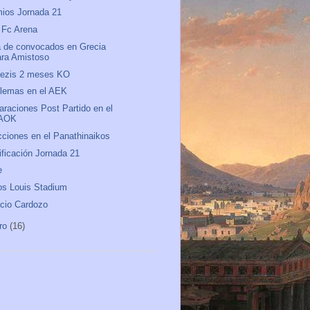
ios Jornada 21
 Fc Arena
a de convocados en Grecia
ara Amistoso
nezis 2 meses KO
lemas en el AEK
araciones Post Partido en el
AOK
ciones en el Panathinaikos
ificación Jornada 21
e
os Louis Stadium
cio Cardozo
ro
(16)