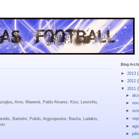
Blog Arch
►
2013
(
►
2012
(
▼
2011
(
►
dic
azoglou, Amo, Mawené, Pablo Alvarez; Kiss; Leozinho,
►
nov
►
oct
►
sep
nidis, Bartolini, Pulido, Argyropoulos; Bastía, Ladakis;
lou.
►
ago
►
juli