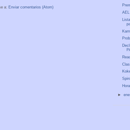
Prem
se a:
Enviar comentarios (Atom)
AEL
List
p
Kar
Prob
Decl
P
Reac
Clas
Kok
Spir
Hora
►
ene