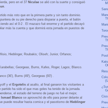
ierda, pero en el 37
Niculae
se alió con la suerte y consiguió
M
oun
.
Sanc
Manc
rtido más roto que en la primera parte y sin tanto dominio.
T
a puntera de su pie derecho para disparar a puerta, el balón
ciendo así el 0-2 . El mazazo fué enorme y el partido decayó
Mari
iar más la cuenta y que dormirá esta jornada en puestos de
Toro
Prev
T
Prev
Th
Wisio, Hieblinger, Roubakis; Oliseh; Junior, Orfanos;
Pos
Kats
O
Karabellas; Georgeas, Burns, Kafes, Roger, Lagos; Blanco.
Res
lanco (36'), Burns (49'), Georgeas (93') .
Csk
(
yoff y el
Ergotelis
al asalto, al final ganaron los visitantes a
¿Sus
 partido ha sido el que mas goles ha tenido de la jornada.
G
nderse, el estado del terreno de juego no fué el mejor,
Ciss
,
Ismael Blanco
se aprovechó de ello para poner delante al
ue puede resultar hasta comica y el pasotismo de
Hieblinger
Pre