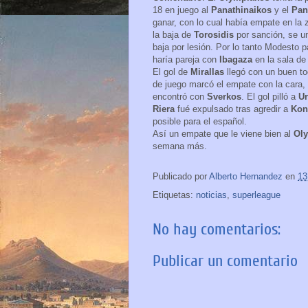
18 en juego al
Panathinaikos
y el
Pan
ganar, con lo cual había empate en la z
la baja de
Torosidis
por sanción, se u
baja por lesión. Por lo tanto Modesto 
haría pareja con
Ibagaza
en la sala d
El gol de
Mirallas
llegó con un buen t
de juego marcó el empate con la cara, 
encontró con
Sverkos
. El gol pilló a
U
Riera
fué expulsado tras agredir a
Kon
posible para el español.
Así un empate que le viene bien al
Ol
semana más.
Publicado por
Alberto Hernandez
en
13
Etiquetas:
noticias
,
superleague
No hay comentarios:
Publicar un comentario