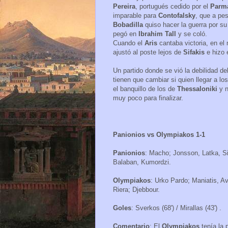
Pereira
, portugués cedido por el
Parm
imparable para
Contofalsky
, que a pe
Bobadilla
quiso hacer la guerra por su
pegó en
Ibrahim Tall
y se coló.
Cuando el
Aris
cantaba victoria, en el
ajustó al poste lejos de
Sifakis
e hizo e
Un partido donde se vió la debilidad d
tienen que cambiar si quien llegar a l
el banquillo de los de
Thessaloniki
y 
muy poco para finalizar.
Panionios vs Olympiakos 1-1
Panionios
: Macho; Jonsson, Latka, Si
Balaban, Kumordzi.
Olympiakos
: Urko Pardo; Maniatis, A
Riera; Djebbour.
Goles
: Sverkos (68') / Mirallas (43') .
Comentario
: El
Olympiakos
tenía la