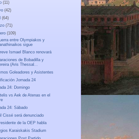
io
(11)
yo
(42)
l
(64)
rzo
(71)
rero
(109)
uerra entre Olympiakos y
anathinaikos sigue
reve Ismael Blanco renovará
araciones de Bobadilla y
reira (Aris Thessal...
mos Goleadores y Asistentes
ificación Jornada 24
ada 24: Domingo
telis vs Aek de Atenas en el
re
ada 24: Sábado
ril Cissé será denunciado
residente de la OEP habla
gios Karaiskakis Stadium
araciones Post Partido