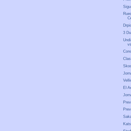
Sigu
Rued
C
Drpi
3 Du
Undi
v
Cono
Clas
Skod
Jorn
Velli
El A
Jorn
Prev
Prev
Saka
Kats