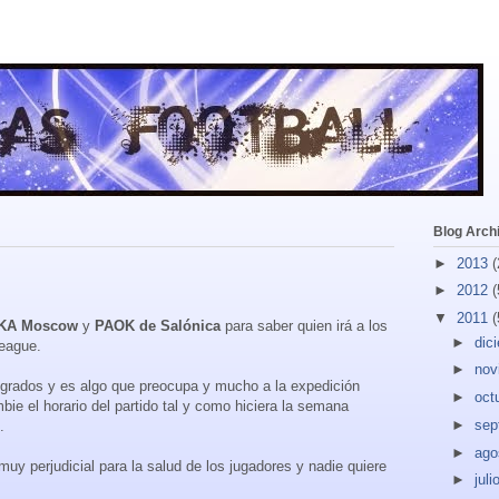
Blog Arch
►
2013
(
►
2012
(
▼
2011
(
KA Moscow
y
PAOK de Salónica
para saber quien irá a los
►
dic
eague.
►
nov
 grados y es algo que preocupa y mucho a la expedición
►
oct
ie el horario del partido tal y como hiciera la semana
►
sep
.
►
ago
uy perjudicial para la salud de los jugadores y nadie quiere
►
juli