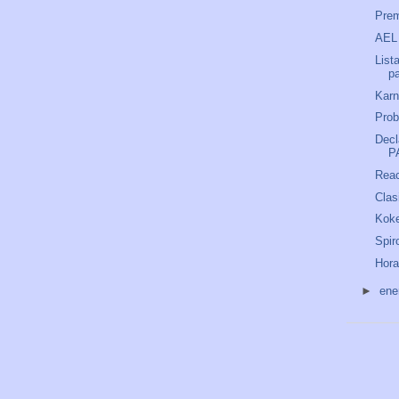
Prem
AEL
List
p
Kar
Prob
Decl
P
Reac
Clas
Kok
Spir
Hora
►
ene