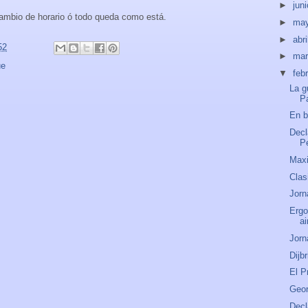
►
jun
cambio de horario ó todo queda como está.
►
ma
►
abri
52
►
ma
ue
▼
feb
La g
P
En b
Decl
Pe
Maxi
Clas
Jorn
Ergo
ai
Jorn
Dijb
El P
Geor
Decl