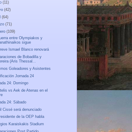
io
(11)
yo
(42)
l
(64)
rzo
(71)
rero
(109)
uerra entre Olympiakos y
anathinaikos sigue
reve Ismael Blanco renovará
araciones de Bobadilla y
reira (Aris Thessal...
mos Goleadores y Asistentes
ificación Jornada 24
ada 24: Domingo
telis vs Aek de Atenas en el
re
ada 24: Sábado
ril Cissé será denunciado
residente de la OEP habla
gios Karaiskakis Stadium
araciones Post Partido