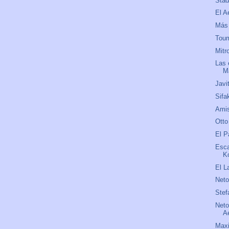
Stad
El A
Más 
Tou
Mitr
Las 
M
Javi
Sifa
Amis
Otto
El P
Esca
K
El L
Net
Stef
Neto
A
Maxi