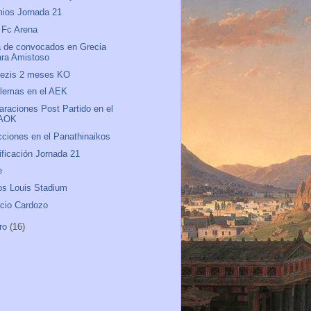
ios Jornada 21
 Fc Arena
a de convocados en Grecia
ara Amistoso
nezis 2 meses KO
lemas en el AEK
araciones Post Partido en el
AOK
ciones en el Panathinaikos
ificación Jornada 21
e
os Louis Stadium
cio Cardozo
ro
(16)