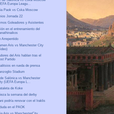
UEFA Europa Leagu...
via Paok vs Cska Moscow
ios Jornada 22
mos Goleadores y Asistentes
ión en el entrenamiento del
anathinaikos
 Arrepentido
men Aris vs Manchester City
Video)
dores del Aris hablan tras el
ost Partido
alitsios en rueda de prensa
anzoglio Stadium
 de Salónica vs Manchester
ity (UEFA Europa L...
ataleta de Koke
eza la semana del derby
ani podría renovar con el Iraklis
 duda en el PAOK
ia Aris vs ManchesterCity