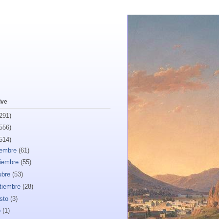
ive
291)
556)
514)
iembre
(61)
iembre
(55)
ubre
(53)
tiembre
(28)
sto
(3)
o
(1)