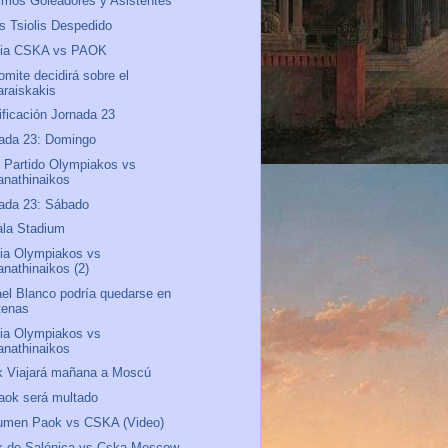
mos Goleadores y Asistentes
s Tsiolis Despedido
via CSKA vs PAOK
omite decidirá sobre el
araiskakis
ificación Jornada 23
ada 23: Domingo
 Partido Olympiakos vs
anathinaikos
ada 23: Sábado
la Stadium
ia Olympiakos vs
anathinaikos (2)
el Blanco podría quedarse en
tenas
ia Olympiakos vs
anathinaikos
 Viajará mañana a Moscú
aok será multado
umen Paok vs CSKA (Video)
k de Salónica vs Cska Moscow