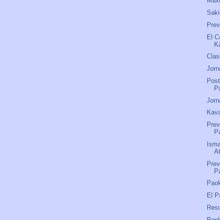
Maxi
Saki
Pre
El C
K
Clas
Jorn
Post
P
Jorn
Kava
Prev
P
Isma
A
Prev
P
Paok
El P
Res
Pao