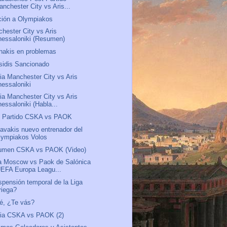
anchester City vs Aris...
ión a Olympiakos
hester City vs Aris
hessaloniki (Resumen)
nakis en problemas
sidis Sancionado
ia Manchester City vs Aris
hessaloniki
ia Manchester City vs Aris
essaloniki (Habla...
t Partido CSKA vs PAOK
avakis nuevo entrenador del
lympiakos Volos
umen CSKA vs PAOK (Video)
a Moscow vs Paok de Salónica
UEFA Europa Leagu...
pensión temporal de la Liga
riega?
é, ¿Te vás?
via CSKA vs PAOK (2)