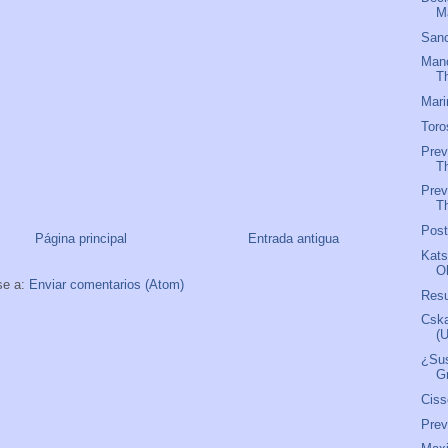
M
Sanc
Manc
T
Mari
Toro
Prev
T
Prev
Th
Pos
Página principal
Entrada antigua
Kats
O
se a:
Enviar comentarios (Atom)
Res
Csk
(
¿Sus
G
Ciss
Pre