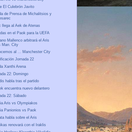
e El Culebrón Javito
a de Prensa de Michalitsios y
esarec
c llega al Aek de Atenas
das en el Paok para la UEFA
ano Mallenco arbitrará el Aris
s Man. City
cemos al ... Manchester City
ificación Jornada 22
a Xanthi Arena
ada 22: Domingo
dis habla tras el partido
ek encuentra nuevo delantero
ada 22: Sábado
ia Aris vs Olympiakos
ia Panionios vs Paok
ta habla sobre el Aris
ikas renovará con el Iraklis