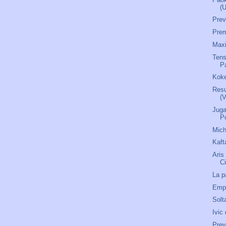
(
Pre
Prem
Maxi
Tens
P
Koke
Resu
(
Juga
P
Mich
Kaft
Aris
C
La p
Empi
Solt
Ivic
Prev