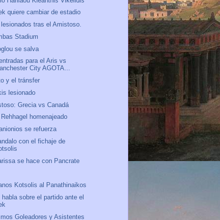
io Harilaou Kleanthis Vikelidis
ek quiere cambiar de estadio
lesionados tras el Amistoso.
mbas Stadium
oglou se salva
entradas para el Aris vs
anchester City AGOTA...
to y el tránsfer
kis lesionado
toso: Grecia vs Canadá
 Rehhagel homenajeado
anionios se refuerza
ndalo con el fichaje de
otsolis
arissa se hace con Pancrate
o
anos Kotsolis al Panathinaikos
 habla sobre el partido ante el
ek
mos Goleadores y Asistentes