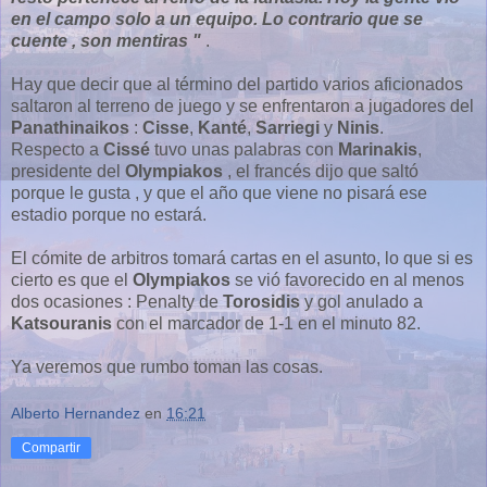
en el campo solo a un equipo. Lo contrario que se
cuente , son mentiras "
.
Hay que decir que al término del partido varios aficionados
saltaron al terreno de juego y se enfrentaron a jugadores del
Panathinaikos
:
Cisse
,
Kanté
,
Sarriegi
y
Ninis
.
Respecto a
Cissé
tuvo unas palabras con
Marinakis
,
presidente del
Olympiakos
, el francés dijo que saltó
porque le gusta , y que el año que viene no pisará ese
estadio porque no estará.
El cómite de arbitros tomará cartas en el asunto, lo que si es
cierto es que el
Olympiakos
se vió favorecido en al menos
dos ocasiones : Penalty de
Torosidis
y gol anulado a
Katsouranis
con el marcador de 1-1 en el minuto 82.
Ya veremos que rumbo toman las cosas.
Alberto Hernandez
en
16:21
Compartir